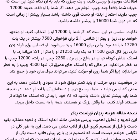
اطلاعات موجود را بررسی کنید، و یک چیزی که باید به آن نگاه کنید این است که
حریف شما واقعاً چند چیپ انجام می دهد. اگر شما یا او فقط حدود 12000
چیپ دارید، احتمال اینکه او دست قوی داشته باشد بسیار بیشتر از زمانی است
که هر دوی شما 16000 یا بیشتر داشته باشید.
تفاوت اساسی در این است که اگر شما با 12000 او را انتخاب کنید، او متعهد
خواهد بود، زیرا او بهتر از شانس 2:1 برای فراخوانی 7500 بیشتر در یک پات
17250 خواهد بود. وقتی برای 16000 وارد می‌شوید، او فضایی برای فواد زدن
دارد، زیرا کال کردن 11500 به یک پات 21250 او را بدتر از 2:1 می‌اندازد. با
استک هاش کوتاه‌ تر، او در واقع برای بردن 2250 چیپ در پات، 12000 چیپ را
به خطر می‌اندازد، در حالی که با استک های عمیق‌ تر، تنها 4500 چیپ را به خطر
می‌اندازد، زیرا اگر شما روی او حرکت کنید، می‌تواند بلوف‌های خود را جمع کند.
در موقعیت دوم، حرکت او باید کمتر موفق شود تا سودی را نشان دهد، به این
معنی که او می تواند با طیف وسیع تری از دستانش آن را انجام دهد. در نتیجه،
شما باید بیشتر تمایل داشته باشید که AT خود را زمانی که استک ها کوتاه‌ تر
هستند فولد کنید، اما وقتی بزرگ‌ تر هستند، همه را به سمت داخل ببرید.
نتیجه مقاله هزینه پنهان تورنمنت پوکر
این تجزیه و تحلیل اهمیت بررسی عواملی مانند اندازه استک و نحوه عملکرد بقیه
دست را قبل از تصمیم گیری قبل از فلاپ نشان می دهد. این به طور کلی در
تگزاس هولدم درست است که تصمیم برای بازی پیش فلاپ دست یکی از
مهم‌ترین مواردی است که می‌گیرید، اما در مسابقات تورنمنت که استک های کم‌