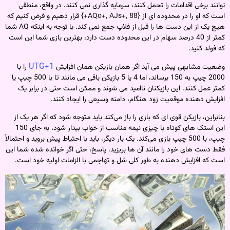
توانند برخی اقدامات را تحمل کنند، سرمایه گذاری نمی کنند. در واقع، منطقی
است که او را در محدوده ای از {AQo+, AJs+, 88+} قرار دهیم و فرض کنیم که
هیچ یک از این دست ها را قبل از فلاپ جمع نمی کند. با توجه به اینکه AQ شما
کمتر از 40 درصد سهام در این محدوده دست دارد، بهترین بازی شما این است
که فولد کنید.
UTG+1
وضعیت مشابهی پیش می آید اگر همان بازیکن همان افزایش
را با
2000 چیپ به 150 برساند، اما 4 یا 5 بازیکن باقی می مانند تا با 500 چیپ یا
کمتر عمل کنند. این بازیکنان ناامید می شوند و ممکن است حتی در برابر یک
افزایش دهنده موقعیت زود هنگام، دامنه وسیعی را ایجاد کنند.
بنابراین، بازیکن قوی‌ ای که بازی را باز می‌کند باید متوجه شود که اگر هر یک از
این استک‌ های کوتاه با چیزی نیمه مناسب از خواب بیدار شود، به جای 150
چیپ، با 500 چیپ بازی می‌کند. یک بار دیگر، باید با احتیاط پیش بروید و احتمالاً
فقط دست‌ های خود را مانند آن‌ ها بریزید. پاسخ، حتی اگر خوانده شده شما این
است که افزایش دهنده به طور کلی شل و تهاجمی با الزامات اولیه خود است.