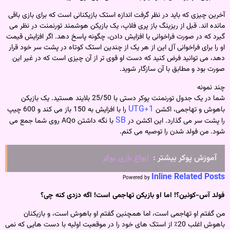
آخرین چیزی که باید در نظر گرفت اندازه استک بازیکنانی است که برای بازی باقی
مانده اند. قبل از ریزینگ باز پری فلاپ، یک بازیکن هوشمند تورنمنت در نظر می
گیرد که در صورت فراخوانی یا افزایش دادن، چگونه پاسخ دهد. اگر افزایش قیمت
او را برای فراخوانی آل این از هر یک از چندین استک کوتاه در پشت سر خود قرار
دهد، می توانید فرض کنید که دست او قوی تر از آن چیزی است که در غیر این
صورت بود و مطابق با آن سازگار شوید.
چند نمونه
شما در یک جدول تورنمنت پوکر دستی با 25/50 بلایند هستید. یک بازیکن
UTG+1
باهوش و تهاجمی، اکشن
را با افزایش به 150 باز می کند و 600 چیپ
SB
را پشت سر می گذارد. این اکشن در
با نگه داشتن AQo روی شما جمع می
شود. من فولد شدن را توصیه می کنم.
آموزش پوکر بیشتر :
انواع بازی پوکر
Inline Related Posts
Powered by
فولد آس-کوئین؟! اما او بازیکن تهاجمی است! اگه دزدی کنه چی؟
من گفتم او تهاجمی است، اما همچنین گفتم او باهوش است، و بازیکنان
باهوش اغلب 20٪ از استک های خود را در موقعیت اولیه با دست هایی که نمی