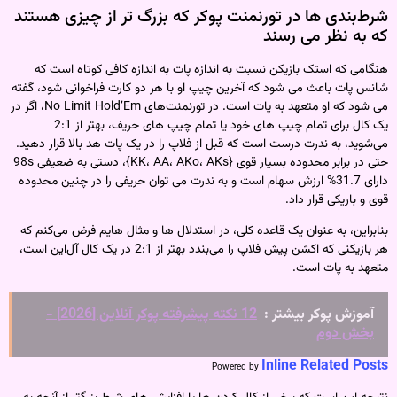
شرط‌بندی‌ ها در تورنمنت پوکر که بزرگ‌ تر از چیزی هستند
که به نظر می‌ رسند
هنگامی که استک بازیکن نسبت به اندازه پات به اندازه کافی کوتاه است که
شانس پات باعث می شود که آخرین چیپ او با هر دو کارت فراخوانی شود، گفته
می شود که او متعهد به پات است. در تورنمنت‌های No Limit Hold’Em، اگر در
یک کال برای تمام چیپ های خود یا تمام چیپ های حریف، بهتر از 2:1
می‌شوید، به ندرت درست است که قبل از فلاپ را در یک پات هد بالا قرار دهید.
حتی در برابر محدوده بسیار قوی {KK، AA، AKo، AKs}، دستی به ضعیفی 98s
دارای 31.7% ارزش سهام است و به ندرت می توان حریفی را در چنین محدوده
قوی و باریکی قرار داد.
بنابراین، به عنوان یک قاعده کلی، در استدلال‌ ها و مثال‌ هایم فرض می‌کنم که
هر بازیکنی که اکشن پیش فلاپ را می‌بندد بهتر از 2:1 در یک کال آل‌این است،
متعهد به پات است.
آموزش پوکر بیشتر :
12 نکته پیشرفته پوکر آنلاین [2026] -
بخش دوم
Inline Related Posts
Powered by