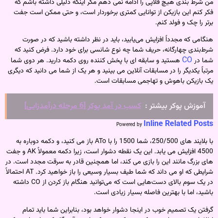
من شرط بندی هیچ فلاپی را ادامه نمی دهم مگر اینکه دلیلی داشته باشم که
فکر کنم این بازیکن از توانایی کمتری برخوردار است، و حتی ممکن است جفت
برتر را چک و فولد کنم.
هنگامی که مجدداً افزایش می‌یابید، باید در نظر داشته باشید که در صورت
شرط‌بندی چهارگانه، حریف شما چه نوع شانسی برای خود دارد. فرض کنید که
CO
شما در
هستید و سابقه ای با پخش کننده روی دکمه دارید. هر دوی شما
مرتباً یکدیگر را در مسابقات آنلاین می بینید و هر یک از شما می دانید که دیگری
یک بازیکن باهوش و تهاجمی مسابقات است.
آموزش پوکر بیشتر :
کسب در آمد پوکر [6 مرحله درآمدزایی]
Inline Related Posts
Powered by
با بلایند های 250/500، شما 1500 را با ATo باز می کنید، و دکمه دوباره به
4500 افزایش می یابد. این یک نقطه دشوار است، زیرا دکمه معمولاً AK و جفت
های بزرگ مانند این را بازی می کند، اما همچنین قادر به سرقت مجدد است. در
شرایطی که او می داند که شما طیف بسیار وسیعی را باز خواهید کرد. AT احتمالاً
در یک سوم بالای دست‌هایی است که می‌توانید هنگام باز کردن از CO داشته
باشید، اما با بهترین فاصله بسیار زیادی است.
گرفتن یک تصمیم خوب در اینجا دشوار خواهد بود، بنابراین شما باید تمام