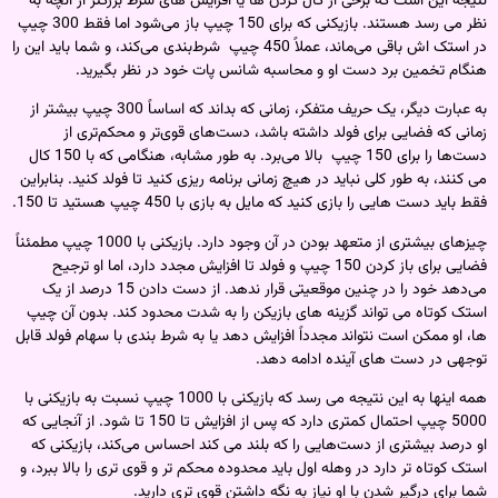
نتیجه این است که برخی از کال کردن ها یا افزایش های شرط بزرگتر از آنچه به
نظر می رسد هستند. بازیکنی که برای 150 چیپ باز می‌شود اما فقط 300 چیپ
در استک اش باقی می‌ماند، عملاً 450 چیپ شرط‌بندی می‌کند، و شما باید این را
هنگام تخمین برد دست او و محاسبه شانس پات خود در نظر بگیرید.
به عبارت دیگر، یک حریف متفکر، زمانی که بداند که اساساً 300 چیپ بیشتر از
زمانی که فضایی برای فولد داشته باشد، دست‌های قوی‌تر و محکم‌تری از
دست‌ها را برای 150 چیپ بالا می‌برد. به طور مشابه، هنگامی که با 150 کال
می کنند، به طور کلی نباید در هیچ زمانی برنامه ریزی کنید تا فولد کنید. بنابراین
فقط باید دست هایی را بازی کنید که مایل به بازی با 450 چیپ هستید تا 150.
چیزهای بیشتری از متعهد بودن در آن وجود دارد. بازیکنی با 1000 چیپ مطمئناً
فضایی برای باز کردن 150 چیپ و فولد تا افزایش مجدد دارد، اما او ترجیح
می‌دهد خود را در چنین موقعیتی قرار ندهد. از دست دادن 15 درصد از یک
استک کوتاه می تواند گزینه های بازیکن را به شدت محدود کند. بدون آن چیپ
ها، او ممکن است نتواند مجدداً افزایش دهد یا به شرط بندی با سهام فولد قابل
توجهی در دست های آینده ادامه دهد.
همه اینها به این نتیجه می رسد که بازیکنی با 1000 چیپ نسبت به بازیکنی با
5000 چیپ احتمال کمتری دارد که پس از افزایش تا 150 تا شود. از آنجایی که
او درصد بیشتری از دست‌هایی را که بلند می‌ کند احساس می‌کند، بازیکنی که
استک کوتاه‌ تر دارد در وهله اول باید محدوده محکم‌ تر و قوی‌ تری را بالا ببرد، و
شما برای درگیر شدن با او نیاز به نگه داشتن قوی‌ تری دارید.